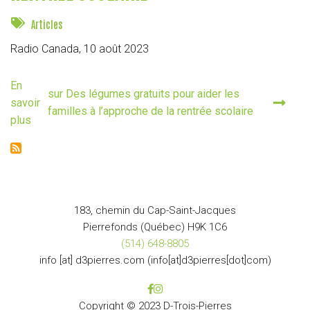
Articles
Radio Canada,
10 août 2023
En
sur Des légumes gratuits pour aider les
savoir
familles à l’approche de la rentrée scolaire
plus
183, chemin du Cap-Saint-Jacques
Pierrefonds (Québec) H9K 1C6
(514) 648-8805
info
[at]
d3pierres
.
com
(info[at]d3pierres[dot]com)
Copyright © 2023 D-Trois-Pierres