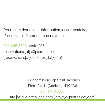
Pour toute demande d’information supplémentaire,
n’hésitez pas à communiquer avec nous.
514 648-8805
poste 203
reservations
[at]
d3pierres
.
com
(reservations[at]d3pierres[dot]com)
183, chemin du Cap-Saint-Jacques
Pierrefonds (Québec) H9K 1C6
(514) 648-8805
info
[at]
d3pierres
[dot]
com
(info[at]d3pierres[dot]com)