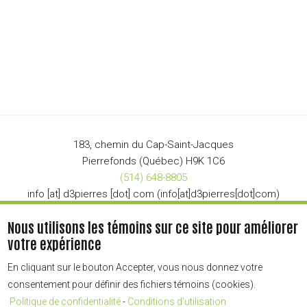
183, chemin du Cap-Saint-Jacques
Pierrefonds (Québec) H9K 1C6
(514) 648-8805
info
[at]
d3pierres
[dot]
com
(info[at]d3pierres[dot]com)
Nous utilisons les témoins sur ce site pour améliorer
votre expérience
En cliquant sur le bouton Accepter, vous nous donnez votre
Copyright © 2023 D-Trois-Pierres
consentement pour définir des fichiers témoins (cookies).
Tous droits réservés.
Conditions d'utilisation
Politique de confidentialité
-
Conditions d'utilisation