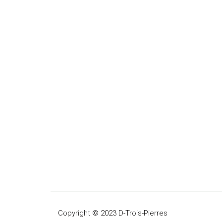
514 648-8805
poste 203
reservations
[at]
d3pierres
[dot]
com
(reser
Visite sur rendez-vous seulement, du lu
GALERIE
Copyright © 2023 D-Trois-Pierres