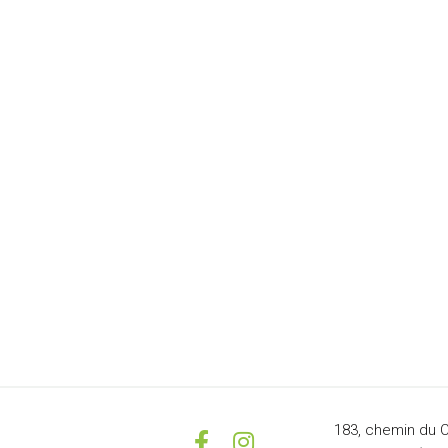
vations[at]d3pierres[dot]com)
ndi au vendredi.
183, chemin du 