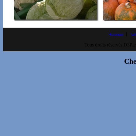
|
Historique
Part
Tous droits réservés D3Pie
Che