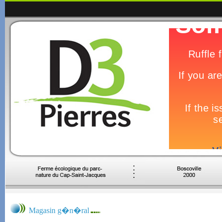
Magasin g�n�ral