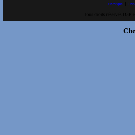
|
Historique
Part
Tous droits réservés D3Pie
Che