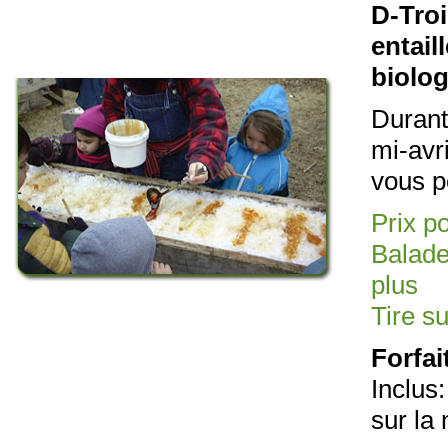
D-Troi
entail
biolo
Durant
mi-avr
vous po
Prix po
Balade
plus
Tire s
Forfai
Inclus
sur la 