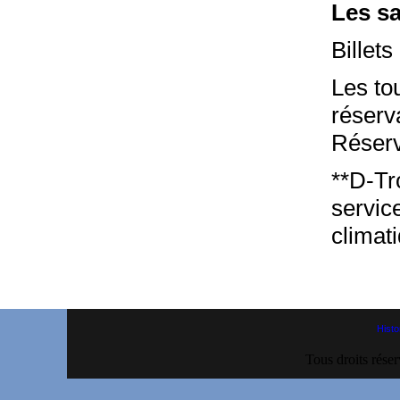
Les sa
Billet
Les to
réserv
Réserv
**D-Tr
service
climat
Histo
Tous droits rése