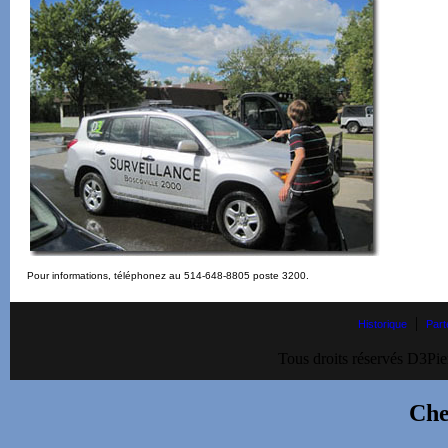
Pour informations, téléphonez au 514-648-8805 poste 3200.
|
Historique
Part
Tous droits réservés D3Pie
Che