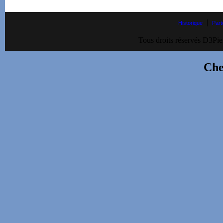
|
Historique
Part
Tous droits réservés D3Pie
Che