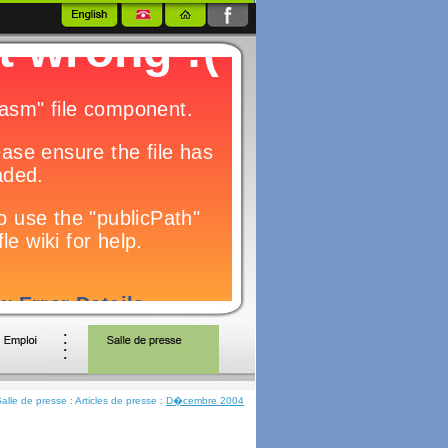
alle de presse : Articles de presse :
D�cembre 2004