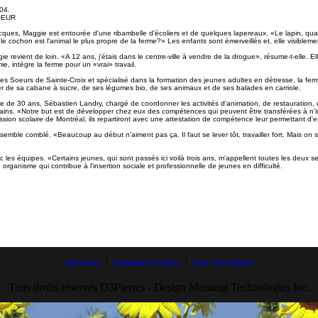
04.
OEUR
ues, Maggie est entourée d'une ribambelle d'écoliers et de quelques lapereaux. «Le lapin, quand i
 cochon est l'animal le plus propre de la ferme?» Les enfants sont émerveillés et, elle visiblemen
e revient de loin. «A 12 ans, j'étais dans le centre-ville à vendre de la drogue», résume-t-elle. Elle
, intègre la ferme pour un «vrai» travail.
es Soeurs de Sainte-Croix et spécialisé dans la formation des jeunes adultes en détresse, la ferm
ter de sa cabane à sucre, de ses légumes bio, de ses animaux et de ses balades en carriole.
e de 30 ans, Sébastien Landry, chargé de coordonner les activités d'animation, de restauration, d
ains. «Notre but est de développer chez eux des compétences qui peuvent être transférées à n'i
sion scolaire de Montréal, ils repartiront avec une attestation de compétence leur permettant d'e
 semble comblé. «Beaucoup au début n'aiment pas ça. Il faut se lever tôt, travailler fort. Mais on s
ec les équipes. «Certains jeunes, qui sont passés ici voilà trois ans, m'appellent toutes les deux
n organisme qui contribue à l'insertion sociale et professionnelle de jeunes en difficulté.
|
|
Historique
Partenaires et liens
Pour nous joindre
Tous droits réservés D3Pierres - Design Mustang Technologies Inc.