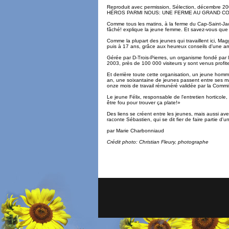
Reproduit avec permission, Sélection, décembre 20
HÉROS PARMI NOUS: UNE FERME AU GRAND C
Comme tous les matins, à la ferme du Cap-Saint-Jacq
fâché! explique la jeune femme. Et savez-vous que le
Comme la plupart des jeunes qui travaillent ici, Maggi
puis à 17 ans, grâce aux heureux conseils d'une amie
Gérée par D-Trois-Pierres, un organisme fondé par l
2003, près de 100 000 visiteurs y sont venus profi
Et derrière toute cette organisation, un jeune homm
an, une soixantaine de jeunes passent entre ses m
onze mois de travail rémunéré validée par la Commis
Le jeune Félix, responsable de l'entretien horticole,
être fou pour trouver ça plate!»
Des liens se créent entre les jeunes, mais aussi av
raconte Sébastien, qui se dit fier de faire partie d'u
par Marie Charbonniaud
Crédit photo: Christian Fleury, photographe