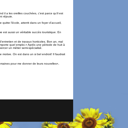
l a les oreilles couchées, c'est parce qu'il est
t réjouie.
 quitte l'école, atterrit dans un foyer d'accueil,
e est aussi un véritable succès touristique. En
'entretien et de travaux horticoles. Bon an, mal
mporte quel emploi.» Après une période de huit à
xercer un métier semi-spécialisé.
e motive. On est dans un si bel endroit! Il faudrait
 semaines pour me donner de leurs nouvelles»,