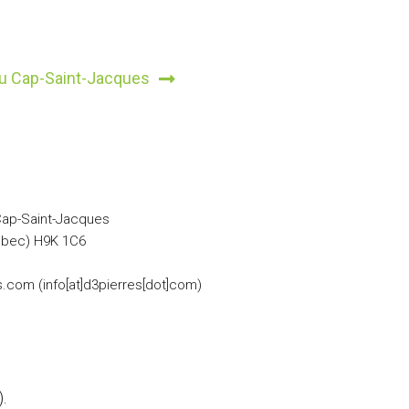
du Cap-Saint-Jacques
Cap-Saint-Jacques
ébec) H9K 1C6
s
.
com
(info[at]d3pierres[dot]com)
.