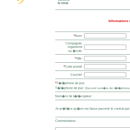
le total
Informations 
*
Nom:
Compagnie,
organisme
ou �cole:
*
Ville:
*
Code postal:
Courriel:
*
T�l�phone de jour:
T�l�phone de jour:
(Second num�ro de t�l�phone s�
Num�ro de t�l�copieur :
Je pr�f�re qu�on me fasse parvenir le contrat par
Commentaires :