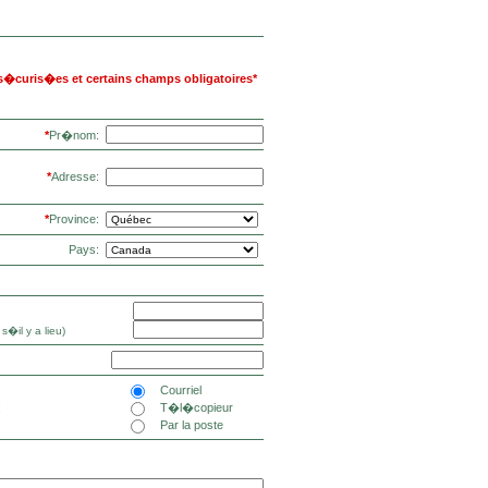
s�curis�es et certains champs obligatoires*
*
Pr�nom:
*
Adresse:
*
Province:
Pays:
il y a lieu)
Courriel
:
T�l�copieur
Par la poste