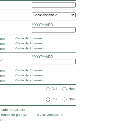
YYYY/MM/DD
 am
(Visite de 4 heures)
 am
(Visite de 2 heures)
 pm
(Visite de 2 heures)
YYYY/MM/DD
:
u)
 am
(Visite de 4 heures)
 am
(Visite de 2 heures)
 pm
(Visite de 2 heures)
Oui
Non
Oui
Non
lade en carriole
rrousel de poneys
(petits seulement)
erci