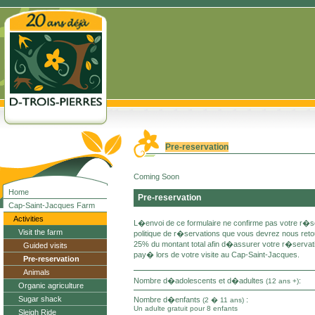
Pre-reservation
Coming Soon
Home
Pre-reservation
Cap-Saint-Jacques Farm
Activities
L�envoi de ce formulaire ne confirme pas votre r�s
Visit the farm
politique de r�servations que vous devrez nous 
25% du montant total afin d�assurer votre r�servati
Guided visits
pay� lors de votre visite au Cap-Saint-Jacques.
Pre-reservation
Animals
Nombre d�adolescents et d�adultes
:
(12 ans +)
Organic agriculture
Sugar shack
Nombre d�enfants
:
(2 � 11 ans)
Un adulte gratuit pour 8 enfants
Sleigh Ride