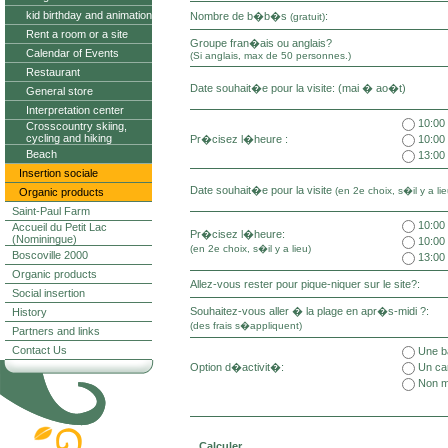
kid birthday and animation
Nombre de b�b�s
:
(gratuit)
Rent a room or a site
Groupe fran�ais ou anglais?
Calendar of Events
(Si anglais, max de 50 personnes.)
Restaurant
Date souhait�e pour la visite: (mai � ao�t)
General store
Interpretation center
10:00
Crosscountry skiing,
cycling and hiking
Pr�cisez l�heure :
10:00
Beach
13:00
Insertion sociale
Date souhait�e pour la visite
(en 2e choix, s�il y a lie
Organic products
Saint-Paul Farm
10:00
Accueil du Petit Lac
Pr�cisez l�heure:
(Nominingue)
10:00
(en 2e choix, s�il y a lieu)
Boscoville 2000
13:00
Organic products
Allez-vous rester pour pique-niquer sur le site?:
Social insertion
Souhaitez-vous aller � la plage en apr�s-midi ?:
History
(des frais s�appliquent)
Partners and links
Contact Us
Une ba
Option d�activit�:
Un ca
Non m
Calculer