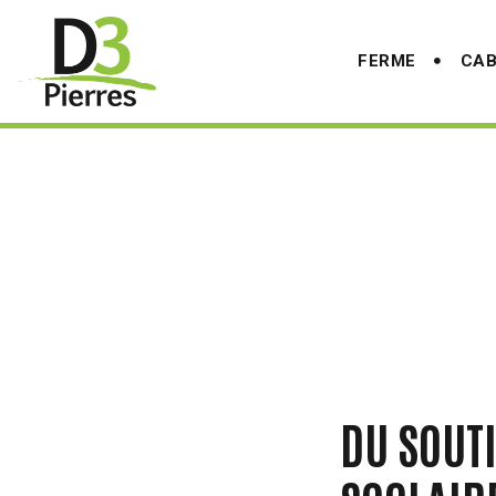
Aller
au
FERME
CAB
contenu
principal
DU SOUT