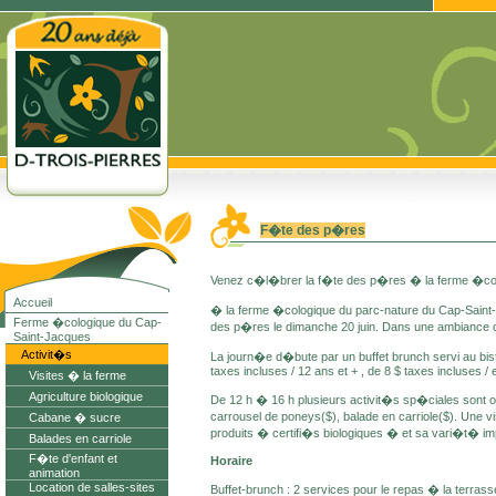
F�te des p�res
Venez c�l�brer la f�te des p�res � la ferme �col
Accueil
� la ferme �cologique du parc-nature du Cap-Saint-
Ferme �cologique du Cap-
des p�res le dimanche 20 juin. Dans une ambiance ch
Saint-Jacques
Activit�s
La journ�e d�bute par un buffet brunch servi au bist
taxes incluses / 12 ans et + , de 8 $ taxes incluses / 
Visites � la ferme
Agriculture biologique
De 12 h � 16 h plusieurs activit�s sp�ciales sont of
carrousel de poneys($), balade en carriole($). Une 
Cabane � sucre
produits � certifi�s biologiques � et sa vari�t� im
Balades en carriole
F�te d'enfant et
Horaire
animation
Location de salles-sites
Buffet-brunch : 2 services pour le repas � la terras