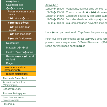
ext�rieurs
Calendrier des
Activit�s :
�v�nements
12h00 � 16h00 : Maquillage, carrousel de poneys, c
Portes ouvertes sur la
13h00 � 13h30 : Chaise musicale � c�t� de la mai
nature
13h30 � 14h30 : Concours course � obstacles autour
F�te des m�res
14h30 � 15h00 : Jeux des dards et ballons pr�s de l
F�te des p�res
15h00 � 16h00 : G�teau et tirages devant la maison
F�te de la St-Jean-
Baptiste
L'acc�s au parc-nature du Cap-Saint-Jacques est gra
F�te des moissons
F�te de l'Halloween
Pour tous renseignements sur les activit�s de la fe
pouvez communiquer avec D-Trois-Pierres au : (514)
Restaurant
repas car les places sont limit�es
Magasin g�n�ral
Centre d'interpr�tation
Randonn�e, v�lo et ski
de fond
Plage
Insertion sociale et
professionelle
Produits biologiques
Ferme de Saint-Paul
Accueil du Petit Lac
(Nominingue)
Boscoville 2000
Produits biologiques
Insertion sociale et
professionelle
Historique