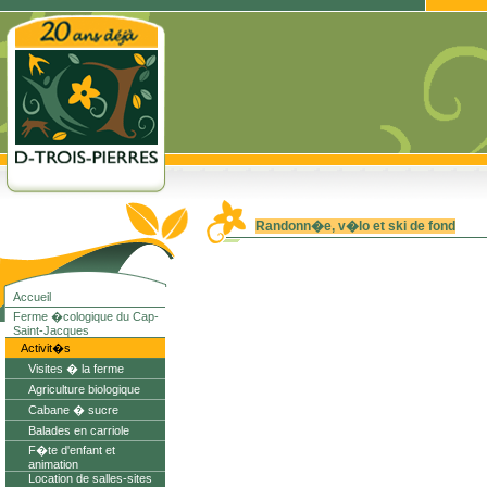
Randonn�e, v�lo et ski de fond
Accueil
Ferme �cologique du Cap-
Saint-Jacques
Activit�s
Visites � la ferme
Agriculture biologique
Cabane � sucre
Balades en carriole
F�te d'enfant et
animation
Location de salles-sites