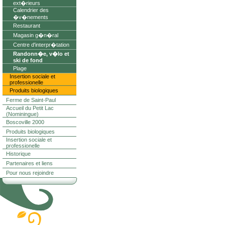
ext�rieurs
Calendrier des
�v�nements
Restaurant
Magasin g�n�ral
Centre d'interpr�tation
Randonn�e, v�lo et
ski de fond
Plage
Insertion sociale et
professionelle
Produits biologiques
Ferme de Saint-Paul
Accueil du Petit Lac
(Nominingue)
Boscoville 2000
Produits biologiques
Insertion sociale et
professionelle
Historique
Partenaires et liens
Pour nous rejoindre