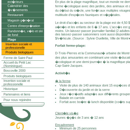
ext�rieurs
En plus de la plage magnifique, tout un monde ne d
Calendrier des
ferme �cologique avec des jardins, des animaux et
�v�nements
du d�but du si�cle, une for�t aux multiples visages
Restaurant
multitude d'esp�ces fauniques et v�g�tales.
Magasin g�n�ral
Le droit d'acc�s au secteur de la plage est de 4,50 $ 
Centre d'interpr�tation
a�n�s et les enfants de 6 � 17 ans. L'acc�s est gra
moins. Un laissez-passer journalier familial (2 adultes 
Randonn�e, v�lo et ski
des laissez-passer saisonniers sont aussi disponible
de fond
$/v�hicule. (Source : Sylvie Ouellette, Ville de Montr
Plage
Insertion sociale et
Forfait ferme-plage:
professionelle
Produits biologiques
D-Trois-Pierres et la Communaut� urbaine de Montr
des plus amusantes en combinant une visite �ducat
Ferme de Saint-Paul
�cologique et une demi-journ�e � la magnifique plag
Accueil du Petit Lac
Cap-Saint-Jacques.
(Nominingue)
Boscoville 2000
Activit�s
Produits biologiques
Insertion sociale et
� la ferme
professionelle
Visite de plus de 140 animaux dont 15 esp�ces d
Historique
D�couverte du jardin et de la serre
Jeux r�cr�atifs adapt�s aux diff�rents group
Partenaires et liens
Balade en carriole
Pour nous rejoindre
Forfait avec bo�te � lunch disponible (co�ts s
Client�le vis�e
Jeunes �g�s de 3 ans � 12 ans
Encadrement
Minimum de 25 personnes