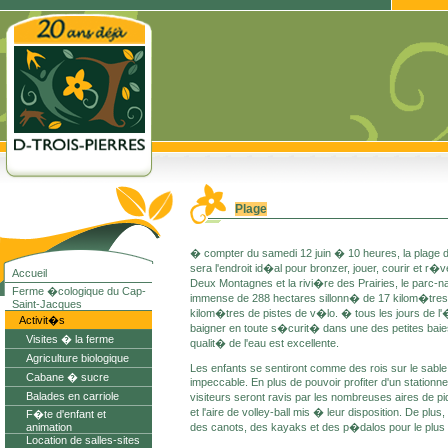
Plage
� compter du samedi 12 juin � 10 heures, la plage 
sera l'endroit id�al pour bronzer, jouer, courir et r�
Accueil
Deux Montagnes et la rivi�re des Prairies, le parc-
Ferme �cologique du Cap-
immense de 288 hectares sillonn� de 17 kilom�tres 
Saint-Jacques
kilom�tres de pistes de v�lo. � tous les jours de l'
Activit�s
baigner en toute s�curit� dans une des petites bai
Visites � la ferme
qualit� de l'eau est excellente.
Agriculture biologique
Les enfants se sentiront comme des rois sur le sable 
Cabane � sucre
impeccable. En plus de pouvoir profiter d'un stationn
Balades en carriole
visiteurs seront ravis par les nombreuses aires de p
et l'aire de volley-ball mis � leur disposition. De plus
F�te d'enfant et
animation
des canots, des kayaks et des p�dalos pour le plus gra
Location de salles-sites