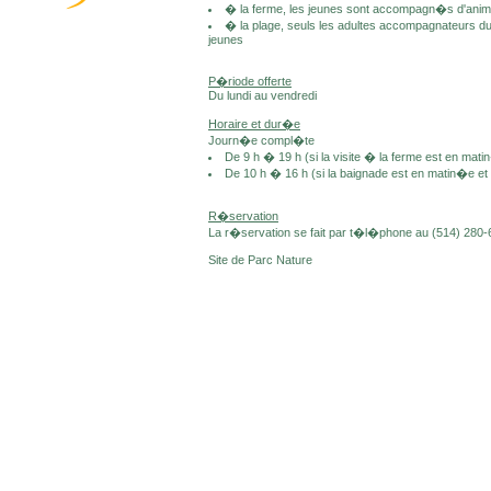
� la ferme, les jeunes sont accompagn�s d'anim
� la plage, seuls les adultes accompagnateurs d
jeunes
P�riode offerte
Du lundi au vendredi
Horaire et dur�e
Journ�e compl�te
De 9 h � 19 h (si la visite � la ferme est en mat
De 10 h � 16 h (si la baignade est en matin�e et 
R�servation
La r�servation se fait par t�l�phone au (514) 280-6
Site de Parc Nature