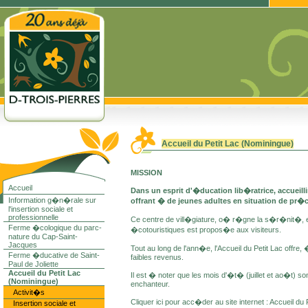
Accueil du Petit Lac (Nominingue)
MISSION
Accueil
Dans un esprit d'�ducation lib�ratrice, accueil
Information g�n�rale sur
offrant � de jeunes adultes en situation de pr�
l'insertion sociale et
professionnelle
Ce centre de vill�giature, o� r�gne la s�r�nit�, es
Ferme �cologique du parc-
�cotouristiques est propos�e aux visiteurs.
nature du Cap-Saint-
Jacques
Tout au long de l'ann�e, l'Accueil du Petit Lac offr
Ferme �ducative de Saint-
faibles revenus.
Paul de Joliette
Accueil du Petit Lac
Il est � noter que les mois d'�t� (juillet et ao�t) 
(Nominingue)
enchanteur.
Activit�s
Cliquer ici pour acc�der au site internet : Accueil d
Insertion sociale et