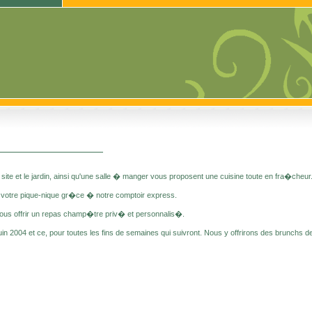
site et le jardin, ainsi qu'une salle � manger vous proposent une cuisine toute en fra�cheur
r votre pique-nique gr�ce � notre comptoir express.
ous offrir un repas champ�tre priv� et personnalis�.
juin 2004 et ce, pour toutes les fins de semaines qui suivront. Nous y offrirons des brunch