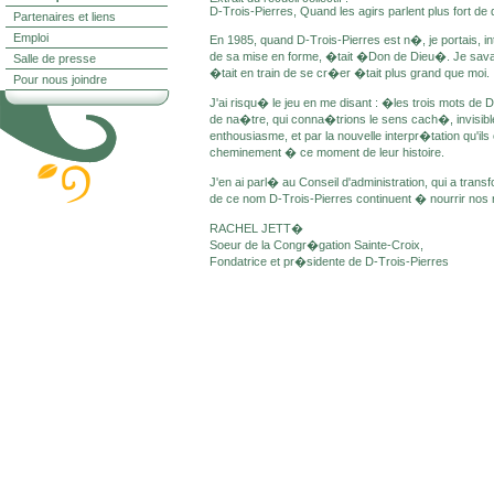
D-Trois-Pierres, Quand les agirs parlent plus fort de 
Partenaires et liens
Emploi
En 1985, quand D-Trois-Pierres est n�, je portais, 
de sa mise en forme, �tait �Don de Dieu�. Je sava
Salle de presse
�tait en train de se cr�er �tait plus grand que moi.
Pour nous joindre
J'ai risqu� le jeu en me disant : �les trois mots de 
de na�tre, qui conna�trions le sens cach�, invisibl
enthousiasme, et par la nouvelle interpr�tation qu'
cheminement � ce moment de leur histoire.
J'en ai parl� au Conseil d'administration, qui a tra
de ce nom D-Trois-Pierres continuent � nourrir nos 
RACHEL JETT�
Soeur de la Congr�gation Sainte-Croix,
Fondatrice et pr�sidente de D-Trois-Pierres