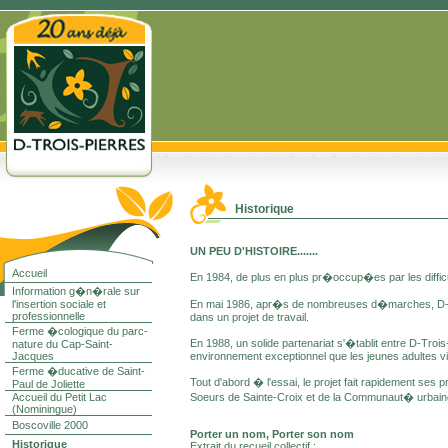
Historique
UN PEU D'HISTOIRE.......
Accueil
En 1984, de plus en plus pr�occup�es par les diffic
Information g�n�rale sur
l'insertion sociale et
En mai 1986, apr�s de nombreuses d�marches, D-Troi
professionnelle
dans un projet de travail.
Ferme �cologique du parc-
En 1988, un solide partenariat s'�tablit entre D-Tro
nature du Cap-Saint-
Jacques
environnement exceptionnel que les jeunes adultes v
Ferme �ducative de Saint-
Tout d'abord � l'essai, le projet fait rapidement ses 
Paul de Joliette
Accueil du Petit Lac
Soeurs de Sainte-Croix et de la Communaut� urbaine d
(Nominingue)
Boscoville 2000
Porter un nom, Porter son nom
Historique
Extrait du recueil collectif :