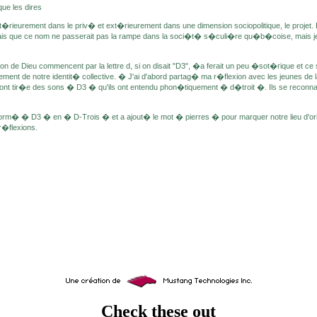
que les dires
int�rieurement dans le priv� et ext�rieurement dans une dimension sociopolitique, le proj
is que ce nom ne passerait pas la rampe dans la soci�t� s�culi�re qu�b�coise, mais je 
Don de Dieu commencent par la lettre d, si on disait "D3", �a ferait un peu �sot�rique et ce
ement de notre identit� collective. � J'ai d'abord partag� ma r�flexion avec les jeunes de
ils ont tir�e des sons � D3 � qu'ils ont entendu phon�tiquement � d�troit �. Ils se reconna
nsform� � D3 � en � D-Trois � et a ajout� le mot � pierres � pour marquer notre lieu d'ori
r�flexions.
Check these out