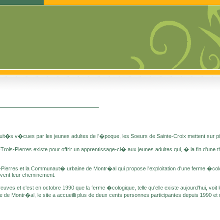
ult�s v�cues par les jeunes adultes de l'�poque, les Soeurs de Sainte-Croix mettent sur pi
s-Pierres existe pour offrir un apprentissage-cl� aux jeunes adultes qui, � la fin d'une
is-Pierres et la Communaut� urbaine de Montr�al qui propose l'exploitation d'une ferme �co
ivent leur cheminement.
preuves et c'est en octobre 1990 que la ferme �cologique, telle qu'elle existe aujourd'hui, v
e Montr�al, le site a accueilli plus de deux cents personnes participantes depuis 1990 et r