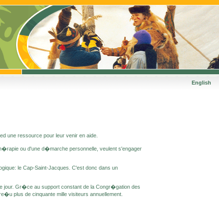
English
ed une ressource pour leur venir en aide.
 th�rapie ou d'une d�marche personnelle, veulent s'engager
logique: le Cap-Saint-Jacques. C'est donc dans un
oit le jour. Gr�ce au support constant de la Congr�gation des
e�u plus de cinquante mille visiteurs annuellement.