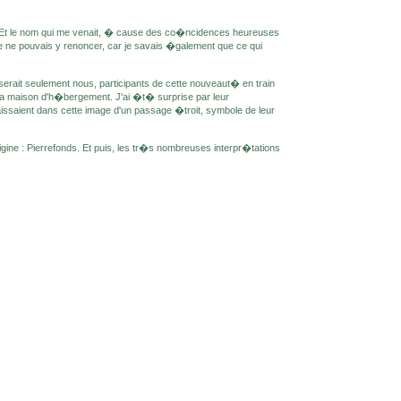
et. Et le nom qui me venait, � cause des co�ncidences heureuses
ne pouvais y renoncer, car je savais �galement que ce qui
 serait seulement nous, participants de cette nouveaut� en train
 la maison d'h�bergement. J'ai �t� surprise par leur
issaient dans cette image d'un passage �troit, symbole de leur
gine : Pierrefonds. Et puis, les tr�s nombreuses interpr�tations