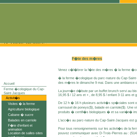
F�te des m�res
Venez c�l�brer la f�te des m�res � la ferme �col
� la ferme �cologique du parc-nature du Cap-Saint-
des m�res le dimanche 9 mai. Dans une ambiance ch
Accueil
Ferme �cologique du Cap-
La journ�e d�bute par un buffet brunch servi au bist
Saint-Jacques
16,95 $ / 12 ans et + , de 8,95 $ / enfant 3-11 ans et 
Activit�s
De 12 h � 16 h plusieurs activit�s sp�ciales sont of
Visites � la ferme
carrousel de poneys($), balade en carriole($). Une 
Agriculture biologique
produits � certifi�s biologiques � et sa vari�t� im
Cabane � sucre
Balades en carriole
L'acc�s au parc-nature du Cap-Saint-Jacques est gra
F�te d'enfant et
Pour tous renseignements sur les activit�s de la fe
animation
Location de salles-sites
pouvez communiquer avec D-Trois-Pierres au : (514)