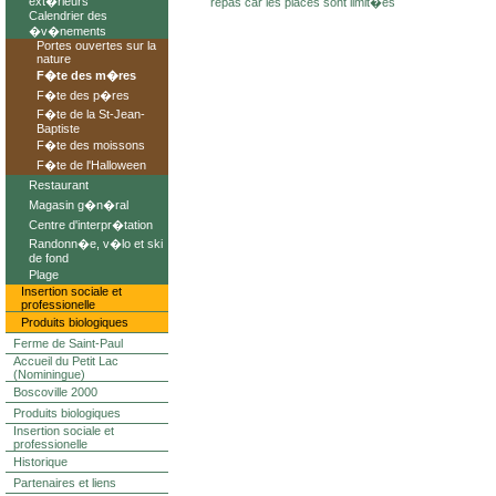
ext�rieurs
repas car les places sont limit�es
Calendrier des
�v�nements
Portes ouvertes sur la
nature
F�te des m�res
F�te des p�res
F�te de la St-Jean-
Baptiste
F�te des moissons
F�te de l'Halloween
Restaurant
Magasin g�n�ral
Centre d'interpr�tation
Randonn�e, v�lo et ski
de fond
Plage
Insertion sociale et
professionelle
Produits biologiques
Ferme de Saint-Paul
Accueil du Petit Lac
(Nominingue)
Boscoville 2000
Produits biologiques
Insertion sociale et
professionelle
Historique
Partenaires et liens