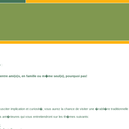
 :
c entre ami(e)s, en famille ou m�me seul(e), pourquoi pas!
ter implication et curiosit�, vous aurez la chance de visiter une �rabli�re traditionnelle e
ant�rieures qui vous entretiendront sur les th�mes suivants:
;