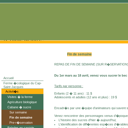
Fin de semaine
REPAS DE FIN DE SEMAINE (SUR R�SERVATION)
Du 1er mars au 18 avril, venez vous sucrer le be
Accueil
Ferme �cologique du Cap-
Tarifs par personne :
Saint-Jacques
Activit�s
Enfants (2 � 11 ans) : 11 $
Visites � la ferme
Adolescents et adultes (12 ans et plus) : 19 $
Agriculture biologique
Cabane � sucre
Encadr�s par une �quipe d'animateurs qui savent susci
Sur semaine
Venez rencontrer des personnages venus d'�poques 
Fin de semaine
L'histoire des sucres d'hier � aujourd'hui;
Pre-r�servation
L'identification de diff�rentes esp�ces d'�rables
Balades en carriole