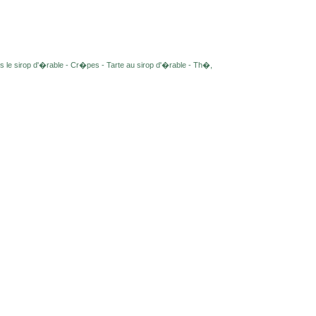
s le sirop d'�rable - Cr�pes - Tarte au sirop d'�rable - Th�,