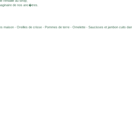
l'entaille au sirop;
aginaire de nos anc�tres.
s maison - Oreilles de crisse - Pommes de terre - Omelette - Saucisses et jambon cuits dan