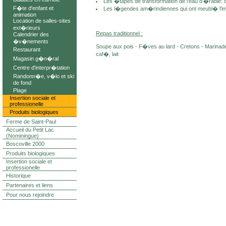
Les �tapes de transformation de l'eau d'�rable: de 
F�te d'enfant et
Les l�gendes am�rindiennes qui ont meubl� l'im
animation
Location de salles-sites
ext�rieurs
Repas traditionnel :
Calendrier des
�v�nements
Soupe aux pois - F�ves au lard - Cretons - Marinade
Restaurant
caf�, lait
Magasin g�n�ral
Centre d'interpr�tation
Randonn�e, v�lo et ski
de fond
Plage
Insertion sociale et
professionelle
Produits biologiques
Ferme de Saint-Paul
Accueil du Petit Lac
(Nominingue)
Boscoville 2000
Produits biologiques
Insertion sociale et
professionelle
Historique
Partenaires et liens
Pour nous rejoindre