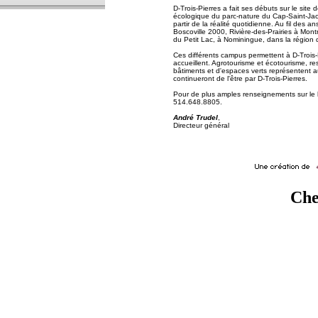
D-Trois-Pierres a fait ses débuts sur le sit
écologique du parc-nature du Cap-Saint-Jacqu
partir de la réalité quotidienne. Au fil des a
Boscoville 2000, Rivière-des-Prairies à Mont
du Petit Lac, à Nominingue, dans la région 
Ces différents campus permettent à D-Trois-P
accueillent. Agrotourisme et écotourisme, re
bâtiments et d'espaces verts représentent au
continueront de l'être par D-Trois-Pierres.
Pour de plus amples renseignements sur le li
514.648.8805.
André Trudel
,
Directeur général
Che