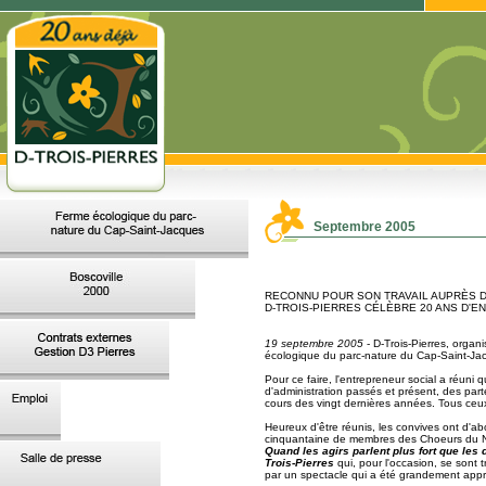
Septembre 2005
RECONNU POUR SON TRAVAIL AUPRÈS D
D-TROIS-PIERRES CÉLÈBRE 20 ANS D'E
19 septembre 2005
- D-Trois-Pierres, organi
écologique du parc-nature du Cap-Saint-Jacq
Pour ce faire, l'entrepreneur social a réun
d'administration passés et présent, des pa
cours des vingt dernières années. Tous ceux 
Heureux d'être réunis, les convives ont d'ab
cinquantaine de membres des Choeurs du No
Quand les agirs parlent plus fort que les 
Trois-Pierres
qui, pour l'occasion, se sont 
par un spectacle qui a été grandement appr